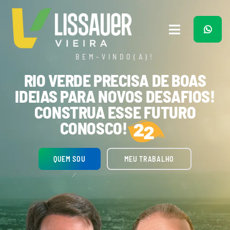
Ir
para
o
Toggle
conteúdo
Navigation
BEM-VINDO(A)!
Home
RIO VERDE PRECISA DE BOAS
IDEIAS PARA NOVOS DESAFIOS!
Plano de Governo
CONSTRUA ESSE FUTURO
CONOSCO!
Meu Trabalho
QUEM SOU
MEU TRABALHO
O Que Penso
Quem Sou
Imprensa