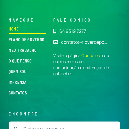
NAVEGUE
FALE COMIGO
HOME
64 9319 7277
PLANO DE GOVERNO
contato@rioverdepo…
MEU TRABALHO
Visite a página
Contatos
para
O QUE PENSO
outros meios de
comunicação e endereços de
QUEM SOU
gabinetes.
IMPRENSA
CONTATOS
ENCONTRE
Buscar