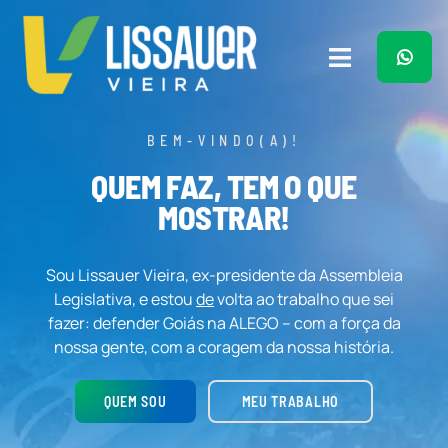
Ir
para
o
Toggle
conteúdo
Navigation
Home
BEM-VINDO(A)!
QUEM FAZ, TEM O QUE
Plano de Governo
MOSTRAR!
Meu Trabalho
Sou Lissauer Vieira, ex-presidente da Assembleia
Legislativa, e estou
de
volta ao trabalho que sei
O Que Penso
fazer: defender Goiás na ALEGO – com a força da
nossa gente, com a coragem da nossa história.
Quem Sou
QUEM SOU
MEU TRABALHO
Imprensa