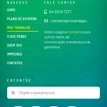
NAVEGUE
FALE COMIGO
HOME
64 9319 7277
PLANO DE GOVERNO
contato@rioverdepo…
MEU TRABALHO
Visite a página
Contatos
para
O QUE PENSO
outros meios de
comunicação e endereços de
QUEM SOU
gabinetes.
IMPRENSA
CONTATOS
ENCONTRE
Buscar
resultados
para: