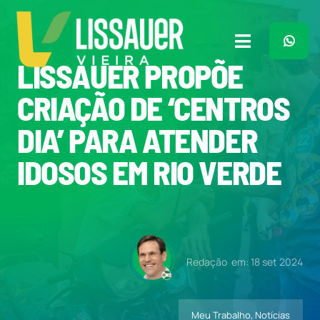
Ir
para
o
Toggle
conteúdo
LISSAUER PROPÕE
Navigation
Home
CRIAÇÃO DE ‘CENTROS
DIA’ PARA ATENDER
Plano de Governo
IDOSOS EM RIO VERDE
Meu Trabalho
O Que Penso
Redação
em: 18 set 2024
Quem Sou
Meu Trabalho
,
Notícias
Imprensa