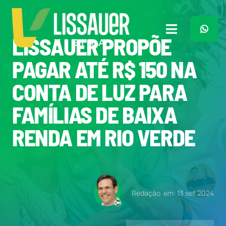
Ir
para
o
Toggle
LISSAUER PROPÕE
conteúdo
Navigation
Home
PAGAR ATÉ R$ 150 NA
CONTA DE LUZ PARA
Plano de Governo
FAMÍLIAS DE BAIXA
Meu Trabalho
RENDA EM RIO VERDE
O Que Penso
Quem Sou
Redação
em: 13 set 2024
Imprensa