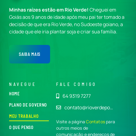
Minhas raízes estão em Rio Verde!
Cheguei em
Goiás aos 9 anos de idade após meu pai ter tomado a
decisão de que era Rio Verde, no Sudoeste goiano, a
cidade que ele iria plantar soja e criar sua família.
SAIBA MAIS
NAVEGUE
FALE COMIGO
HOME
64 9319 7277
PLANO DE GOVERNO
contato@rioverdepo…
MEU TRABALHO
Visite a página
Contatos
para
O QUE PENSO
outros meios de
comunicação e endereços de