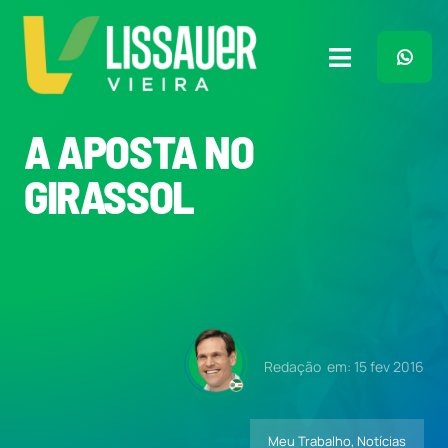
Ir
para
o
Toggle
conteúdo
Navigation
Home
A APOSTA NO
GIRASSOL
Plano de Governo
Meu Trabalho
O Que Penso
Redação
em: 15 fev 2016
Quem Sou
Meu Trabalho
,
Notícias
Imprensa