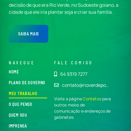
decisão de que era Rio Verde, no Sudoeste goiano, a
cidade que ele iria plantar soja e criar sua família.
SAIBA MAIS
NAVEGUE
FALE COMIGO
HOME
64 9319 7277
PLANO DE GOVERNO
contato@rioverdepo…
MEU TRABALHO
Visite a página
Contatos
para
O QUE PENSO
outros meios de
comunicação e endereços de
QUEM SOU
gabinetes.
IMPRENSA