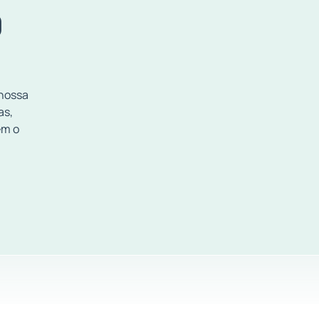
O
 nossa
as,
em o