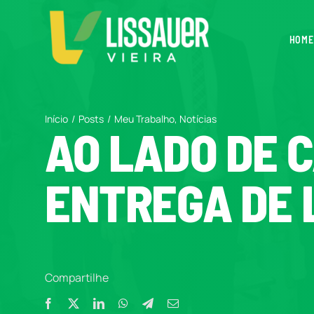
Ir
para
HOME
o
conteúdo
Início
Posts
Meu Trabalho
Notícias
AO LADO DE C
ENTREGA DE L
Compartilhe