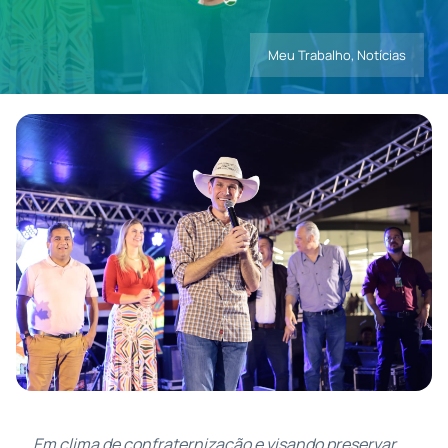
Meu Trabalho
,
Notícias
Contatos
Em clima de confraternização e visando preservar