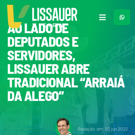
Ir
para
o
Toggle
AO LADO DE
conteúdo
Navigation
Home
DEPUTADOS E
SERVIDORES,
Plano de Governo
LISSAUER ABRE
Meu Trabalho
TRADICIONAL “ARRAIÁ
DA ALEGO”
O Que Penso
Quem Sou
Redação
em: 30 jun 2022
Imprensa