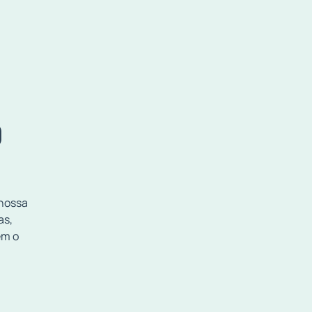
O
 nossa
as,
em o