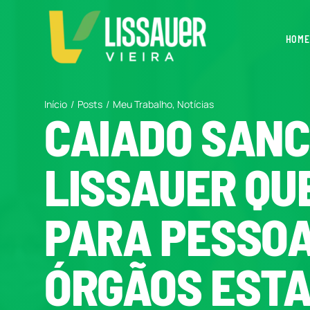
Ir
para
HOME
o
conteúdo
Início
Posts
Meu Trabalho
Notícias
CAIADO SANC
LISSAUER QU
PARA PESSOA
ÓRGÃOS ESTA