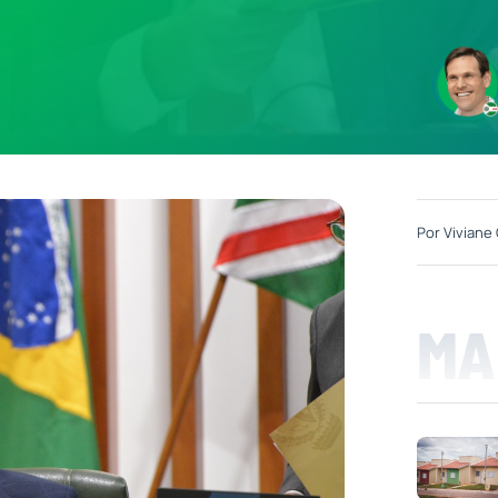
Por
Viviane 
MA