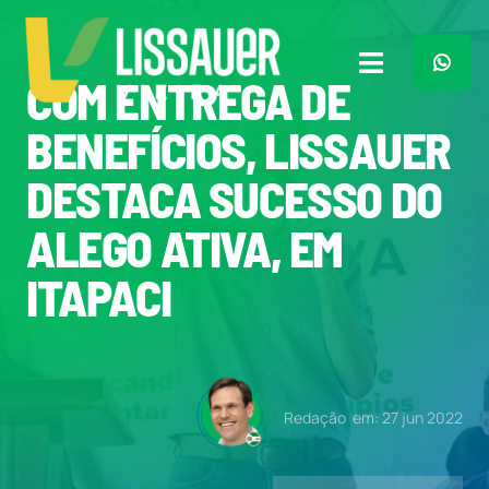
Ir
para
o
Toggle
COM ENTREGA DE
conteúdo
Navigation
Home
BENEFÍCIOS, LISSAUER
DESTACA SUCESSO DO
Plano de Governo
ALEGO ATIVA, EM
Meu Trabalho
ITAPACI
O Que Penso
Quem Sou
Redação
em: 27 jun 2022
Imprensa