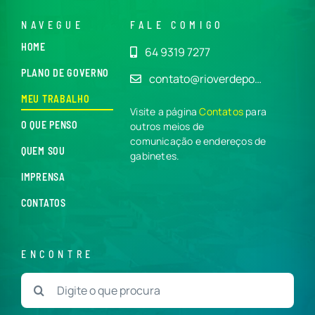
NAVEGUE
FALE COMIGO
HOME
64 9319 7277
PLANO DE GOVERNO
contato@rioverdepo…
MEU TRABALHO
Visite a página
Contatos
para
O QUE PENSO
outros meios de
comunicação e endereços de
QUEM SOU
gabinetes.
IMPRENSA
CONTATOS
ENCONTRE
Buscar
resultados
para: