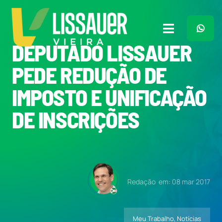
Ir
para
o
Toggle
conteúdo
DEPUTADO LISSAUER
Navigation
Home
PEDE REDUÇÃO DE
IMPOSTO E UNIFICAÇÃO
Plano de Governo
DE INSCRIÇÕES
Meu Trabalho
O Que Penso
Redação
em: 08 mar 2017
Quem Sou
Meu Trabalho
,
Notícias
Imprensa