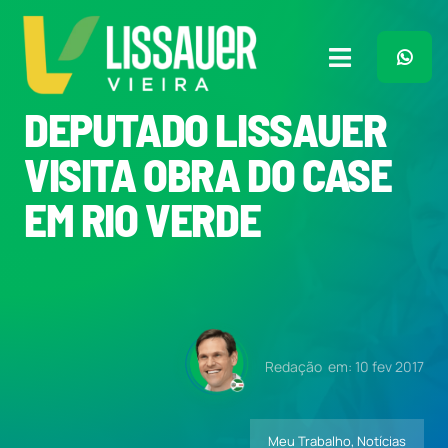
Ir
para
o
Toggle
conteúdo
Navigation
DEPUTADO LISSAUER
Home
VISITA OBRA DO CASE
Plano de Governo
EM RIO VERDE
Meu Trabalho
O Que Penso
Redação
em: 10 fev 2017
Quem Sou
Meu Trabalho
,
Notícias
Imprensa