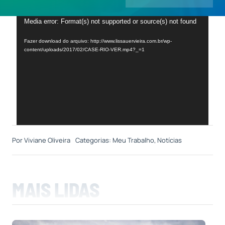
Tocador
Media error: Format(s) not supported or source(s) not found
Contatos
de
Fazer download do arquivo: http://www.lissauervieira.com.br/wp-
vídeo
content/uploads/2017/02/CASE-RIO-VER.mp4?_=1
Por
Viviane Oliveira
Categorias:
Meu Trabalho
,
Notícias
MAIS LIDAS