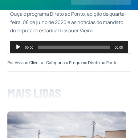
Ouça o programa Direto ao Ponto, edição de quarta-
Contatos
feira, 08 de julho de 2020 e as notícias do mandato
do deputado estadual Lissauer Vieira.
Tocador
00:00
00:00
de
áudio
Por
Viviane Oliveira
Categorias:
Programa Direto ao Ponto
MAIS LIDAS