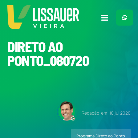
Ir
para
o
Toggle
conteúdo
Navigation
Home
DIRETO AO
PONTO_080720
Plano de Governo
Meu Trabalho
O Que Penso
Redação
em: 10 jul 2020
Quem Sou
Programa Direto ao Ponto
Imprensa