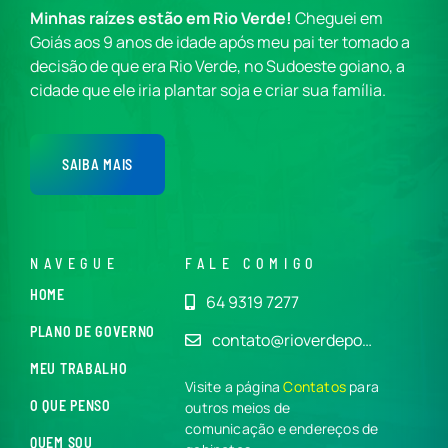
Minhas raízes estão em Rio Verde!
Cheguei em
Goiás aos 9 anos de idade após meu pai ter tomado a
decisão de que era Rio Verde, no Sudoeste goiano, a
cidade que ele iria plantar soja e criar sua família.
SAIBA MAIS
NAVEGUE
FALE COMIGO
HOME
64 9319 7277
PLANO DE GOVERNO
contato@rioverdepo…
MEU TRABALHO
Visite a página
Contatos
para
O QUE PENSO
outros meios de
comunicação e endereços de
QUEM SOU