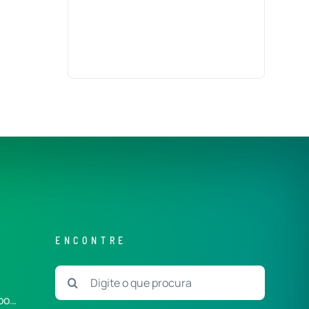
ENCONTRE
Buscar
resultados
po…
para: