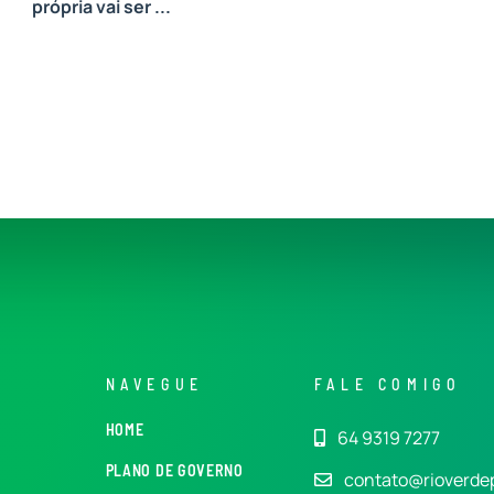
própria vai ser ...
NAVEGUE
FALE COMIGO
HOME
64 9319 7277
PLANO DE GOVERNO
contato@rioverde