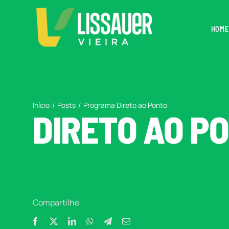
Ir
para
HOME
o
conteúdo
Início
Posts
Programa Direto ao Ponto
DIRETO AO P
Compartilhe