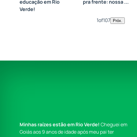
educação em Rio
pra frente: nossa ...
Verde!
1
of
107
Próx.
Minhas raízes estão em Rio Verde!
Cheguei em
Goiás aos 9 anos de idade após meu pai ter