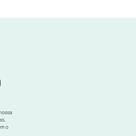
O
 nossa
as,
em o