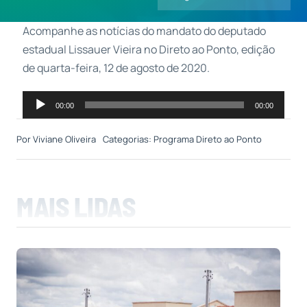
Acompanhe as notícias do mandato do deputado
Contatos
estadual Lissauer Vieira no Direto ao Ponto, edição
de quarta-feira, 12 de agosto de 2020.
Tocador
00:00
00:00
de
áudio
Por
Viviane Oliveira
Categorias:
Programa Direto ao Ponto
MAIS LIDAS