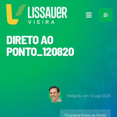
Ir
para
o
Toggle
conteúdo
Navigation
Home
DIRETO AO
PONTO_120820
Plano de Governo
Meu Trabalho
O Que Penso
Redação
em: 12 ago 2020
Quem Sou
Programa Direto ao Ponto
Imprensa