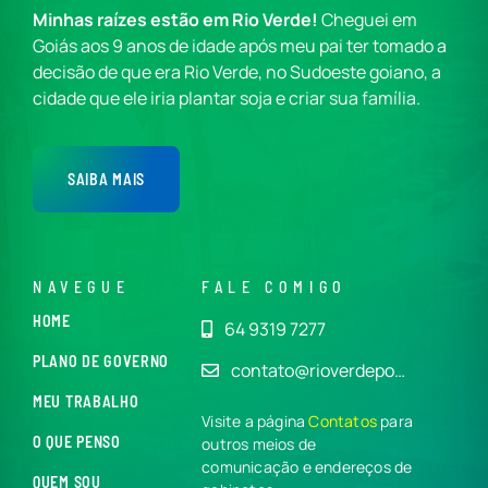
Minhas raízes estão em Rio Verde!
Cheguei em
Goiás aos 9 anos de idade após meu pai ter tomado a
decisão de que era Rio Verde, no Sudoeste goiano, a
cidade que ele iria plantar soja e criar sua família.
SAIBA MAIS
NAVEGUE
FALE COMIGO
HOME
64 9319 7277
PLANO DE GOVERNO
contato@rioverdepo…
MEU TRABALHO
Visite a página
Contatos
para
O QUE PENSO
outros meios de
comunicação e endereços de
QUEM SOU