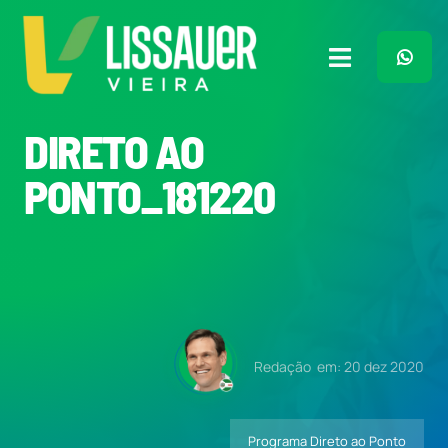
Ir
para
o
Toggle
conteúdo
Navigation
Home
DIRETO AO
PONTO_181220
Plano de Governo
Meu Trabalho
O Que Penso
Redação
em: 20 dez 2020
Quem Sou
Programa Direto ao Ponto
Imprensa