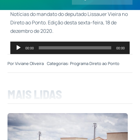
Notícias do mandato do deputado Lissauer Vieira no
Contatos
Direto ao Ponto. Edição desta sexta-feira, 18 de
dezembro de 2020.
Tocador
00:00
00:00
de
áudio
Por
Viviane Oliveira
Categorias:
Programa Direto ao Ponto
MAIS LIDAS