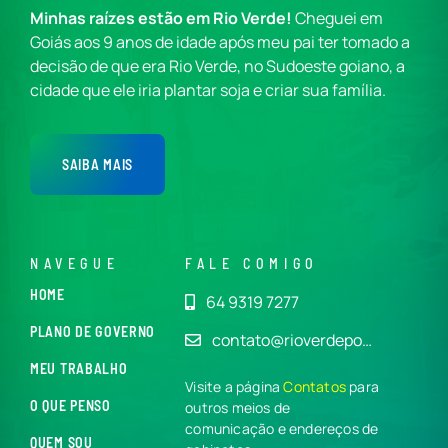
Minhas raízes estão em Rio Verde!
Cheguei em
Goiás aos 9 anos de idade após meu pai ter tomado a
decisão de que era Rio Verde, no Sudoeste goiano, a
cidade que ele iria plantar soja e criar sua família.
SAIBA MAIS
NAVEGUE
FALE COMIGO
HOME
64 9319 7277
PLANO DE GOVERNO
contato@rioverdepo…
MEU TRABALHO
Visite a página
Contatos
para
O QUE PENSO
outros meios de
comunicação e endereços de
QUEM SOU