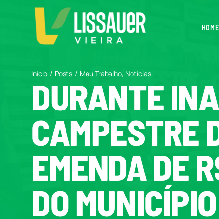
Ir
para
HOME
o
conteúdo
Início
Posts
Meu Trabalho
Notícias
DURANTE INA
CAMPESTRE D
EMENDA DE R
DO MUNICÍPIO