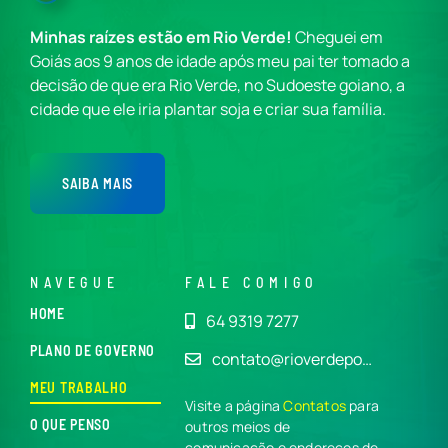
Minhas raízes estão em Rio Verde!
Cheguei em
Goiás aos 9 anos de idade após meu pai ter tomado a
decisão de que era Rio Verde, no Sudoeste goiano, a
cidade que ele iria plantar soja e criar sua família.
SAIBA MAIS
NAVEGUE
FALE COMIGO
HOME
64 9319 7277
PLANO DE GOVERNO
contato@rioverdepo…
MEU TRABALHO
Visite a página
Contatos
para
O QUE PENSO
outros meios de
comunicação e endereços de