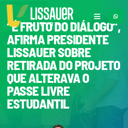
Ir
para
o
Toggle
“É FRUTO DO DIÁLOGO”,
conteúdo
Navigation
Home
AFIRMA PRESIDENTE
LISSAUER SOBRE
Plano de Governo
RETIRADA DO PROJETO
Meu Trabalho
QUE ALTERAVA O
PASSE LIVRE
O Que Penso
ESTUDANTIL
Quem Sou
Imprensa