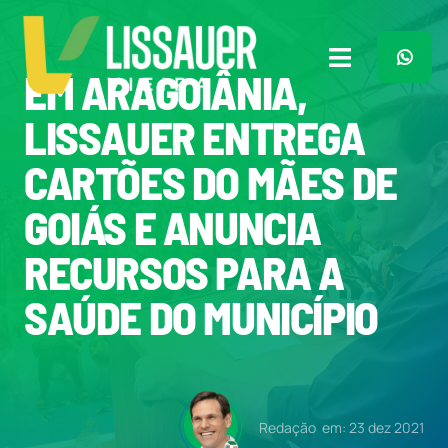
Ir
para
o
Toggle
EM ARAGOIÂNIA,
conteúdo
Navigation
Home
LISSAUER ENTREGA
CARTÕES DO MÃES DE
Plano de Governo
GOIÁS E ANUNCIA
Meu Trabalho
RECURSOS PARA A
SAÚDE DO MUNICÍPIO
O Que Penso
Quem Sou
Redação
em: 23 dez 2021
Imprensa