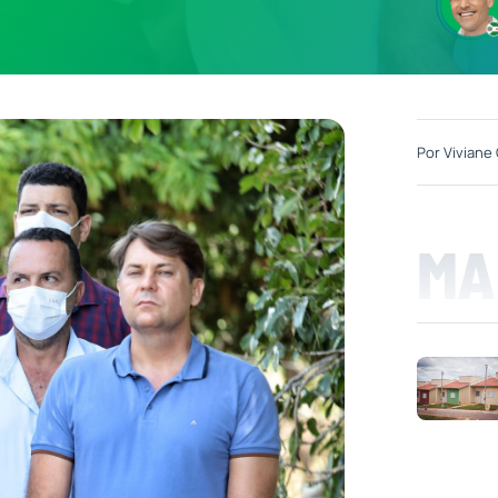
Por
Viviane 
MA