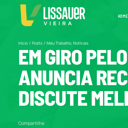
Ir
para
HOME
o
conteúdo
Início
Posts
Meu Trabalho
Notícias
EM GIRO PELO
ANUNCIA REC
DISCUTE MEL
Compartilhe