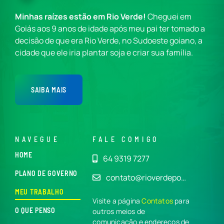
Minhas raízes estão em Rio Verde!
Cheguei em
Goiás aos 9 anos de idade após meu pai ter tomado a
decisão de que era Rio Verde, no Sudoeste goiano, a
cidade que ele iria plantar soja e criar sua família.
SAIBA MAIS
NAVEGUE
FALE COMIGO
HOME
64 9319 7277
PLANO DE GOVERNO
contato@rioverdepo…
MEU TRABALHO
Visite a página
Contatos
para
O QUE PENSO
outros meios de
comunicação e endereços de