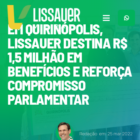
Ir
para
o
Toggle
EM QUIRINÓPOLIS,
conteúdo
Navigation
Home
LISSAUER DESTINA R$
1,5 MILHÃO EM
Plano de Governo
BENEFÍCIOS E REFORÇA
Meu Trabalho
COMPROMISSO
PARLAMENTAR
O Que Penso
Quem Sou
Redação
em: 25 mar 2022
Imprensa