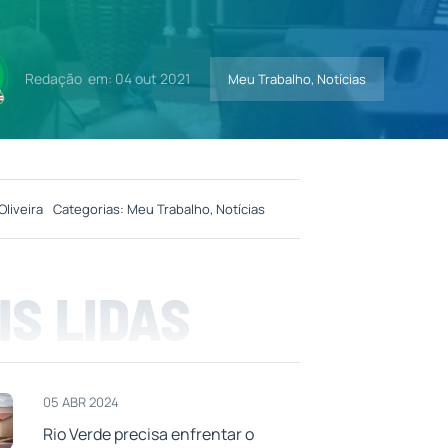
Redação
em: 04 out 2021
Meu Trabalho
,
Notícias
Oliveira
Categorias:
Meu Trabalho
,
Notícias
IS LIDAS
05 ABR 2024
Rio Verde precisa enfrentar o