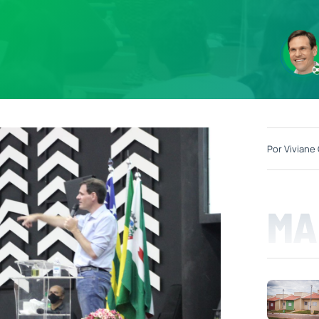
Por
Viviane 
MA