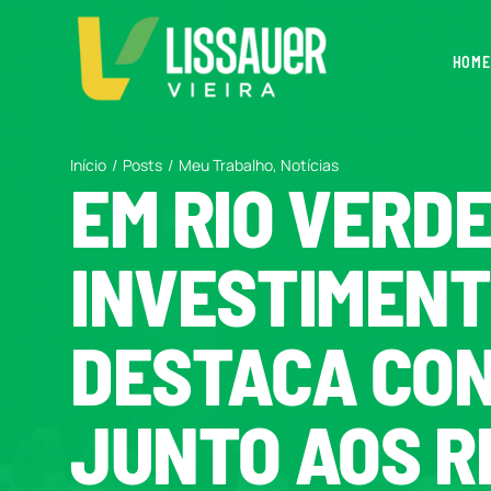
Ir
para
HOME
o
conteúdo
Início
Posts
Meu Trabalho
Notícias
EM RIO VERD
INVESTIMENT
DESTACA CO
JUNTO AOS R