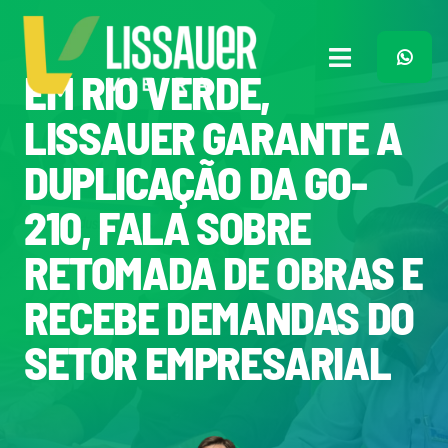
Ir
para
o
Toggle
EM RIO VERDE,
conteúdo
Navigation
Home
LISSAUER GARANTE A
DUPLICAÇÃO DA GO-
Plano de Governo
210, FALA SOBRE
Meu Trabalho
RETOMADA DE OBRAS E
RECEBE DEMANDAS DO
O Que Penso
SETOR EMPRESARIAL
Quem Sou
Imprensa