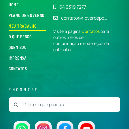
HOME
64 9319 7277
PLANO DE GOVERNO
contato@rioverdepo…
MEU TRABALHO
Visite a página
Contatos
para
O QUE PENSO
outros meios de
comunicação e endereços de
QUEM SOU
gabinetes.
IMPRENSA
CONTATOS
ENCONTRE
Buscar
resultados
para: