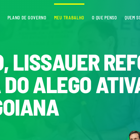
PLANO DE GOVERNO
MEU TRABALHO
O QUE PENSO
QUEM S
O, LISSAUER RE
 DO ALEGO ATIV
GOIANA