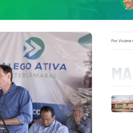
Por
Viviane 
MA