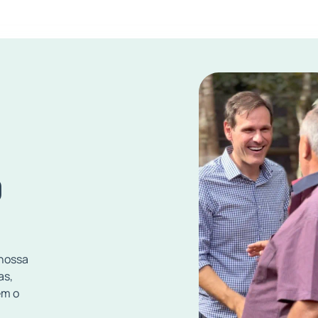
O
 nossa
as,
em o