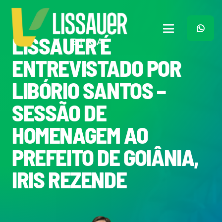
Ir
para
o
Toggle
LISSAUER É
conteúdo
Navigation
Home
ENTREVISTADO POR
LIBÓRIO SANTOS –
Plano de Governo
SESSÃO DE
Meu Trabalho
HOMENAGEM AO
PREFEITO DE GOIÂNIA,
O Que Penso
IRIS REZENDE
Quem Sou
Imprensa