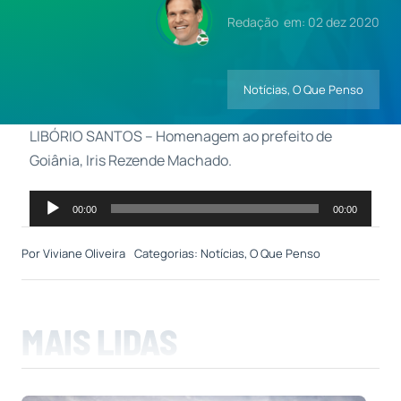
Redação
em: 02 dez 2020
Contatos
Notícias
,
O Que Penso
LIBÓRIO SANTOS – Homenagem ao prefeito de
Goiânia, Iris Rezende Machado.
Tocador
00:00
00:00
de
áudio
Por
Viviane Oliveira
Categorias:
Notícias
,
O Que Penso
MAIS LIDAS