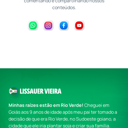
comentando e compartilhando nossos
conteúdos.
Minhas raízes estão em Rio Verde!
Cheguei em
Goiás aos 9 anos de idade após meu pai ter tomado a
decisão de que era Rio Verde, no Sudoeste goiano, a
cidade que ele iria plantar soja e criar sua família.