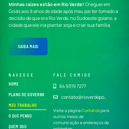
Minhas raízes estão em Rio Verde!
Cheguei em
Goiás aos 9 anos de idade após meu pai ter tomado a
decisão de que era Rio Verde, no Sudoeste goiano, a
cidade que ele iria plantar soja e criar sua família.
SAIBA MAIS
NAVEGUE
FALE COMIGO
HOME
64 9319 7277
PLANO DE GOVERNO
contato@rioverdepo…
MEU TRABALHO
Visite a página
Contatos
para
O QUE PENSO
outros meios de
comunicação e endereços de
QUEM SOU
gabinetes.