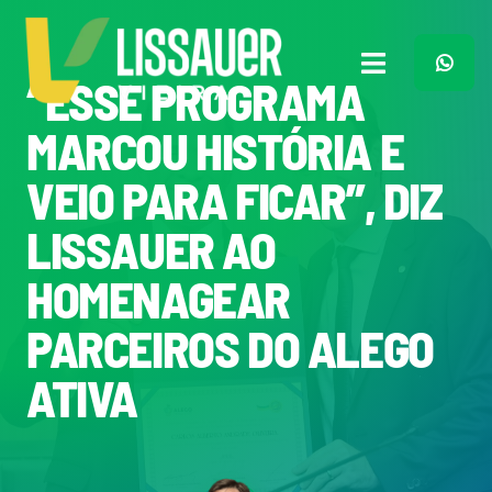
Ir
para
o
Toggle
“ESSE PROGRAMA
conteúdo
Navigation
Home
MARCOU HISTÓRIA E
VEIO PARA FICAR”, DIZ
Plano de Governo
LISSAUER AO
Meu Trabalho
HOMENAGEAR
PARCEIROS DO ALEGO
O Que Penso
ATIVA
Quem Sou
Imprensa