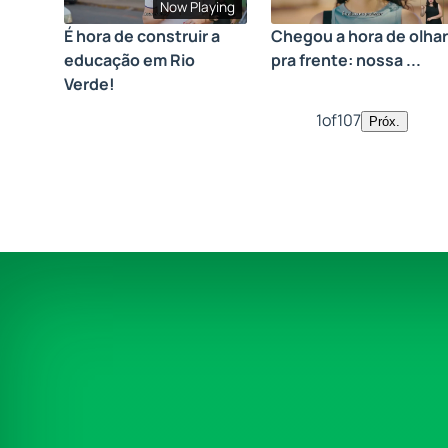
Now Playing
É hora de construir a
Chegou a hora de olhar
educação em Rio
pra frente: nossa ...
Verde!
1
of
107
Próx.