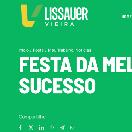
Ir
para
HOME
o
conteúdo
Início
Posts
Meu Trabalho
Notícias
FESTA DA ME
SUCESSO
Compartilhe