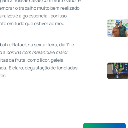
hegam à nossas casas com muito sabor e
emorar o trabalho muito bem realizado
 raízes é algo essencial, por isso
nto em tudo que estiver ao meu
h e Rafael, na sexta-feira, dia 11, e
o a
corrida com melancia
e
maior
as da fruta, como licor, geleia,
zada. E claro, degustação de toneladas
tes.