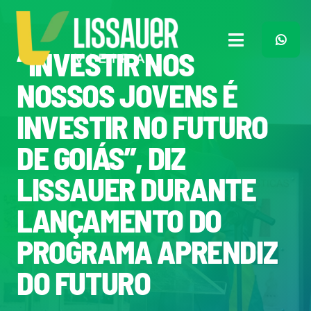
Ir
para
o
Toggle
“INVESTIR NOS
conteúdo
Navigation
Home
NOSSOS JOVENS É
INVESTIR NO FUTURO
Plano de Governo
DE GOIÁS”, DIZ
Meu Trabalho
LISSAUER DURANTE
LANÇAMENTO DO
O Que Penso
PROGRAMA APRENDIZ
Quem Sou
DO FUTURO
Imprensa