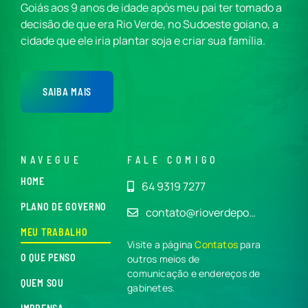
Goiás aos 9 anos de idade após meu pai ter tomado a
decisão de que era Rio Verde, no Sudoeste goiano, a
cidade que ele iria plantar soja e criar sua família.
SAIBA MAIS
NAVEGUE
FALE COMIGO
HOME
64 9319 7277
PLANO DE GOVERNO
contato@rioverdepo…
MEU TRABALHO
Visite a página
Contatos
para
O QUE PENSO
outros meios de
comunicação e endereços de
QUEM SOU
gabinetes.