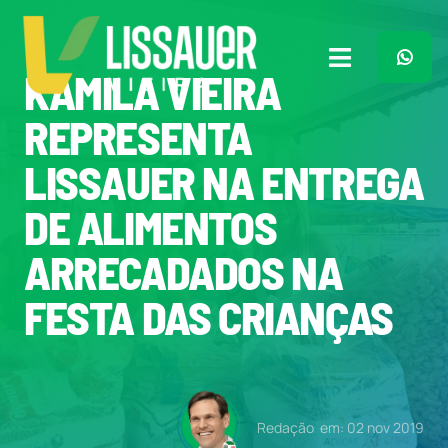
Ir
para
o
Toggle
KAMILA VIEIRA
conteúdo
Navigation
Home
REPRESENTA
LISSAUER NA ENTREGA
Plano de Governo
DE ALIMENTOS
Meu Trabalho
ARRECADADOS NA
FESTA DAS CRIANÇAS
O Que Penso
Quem Sou
Redação
em: 02 nov 2019
Imprensa