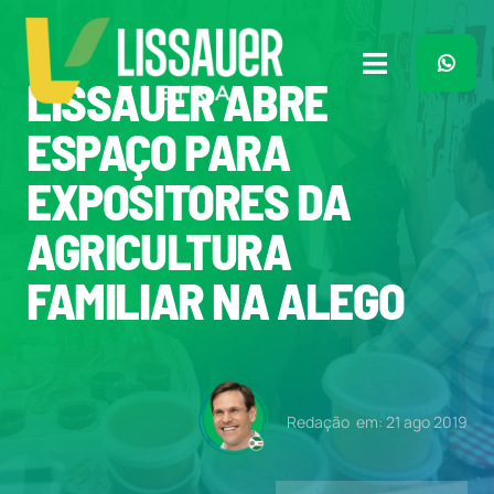
Ir
para
o
Toggle
LISSAUER ABRE
conteúdo
Navigation
Home
ESPAÇO PARA
EXPOSITORES DA
Plano de Governo
AGRICULTURA
Meu Trabalho
FAMILIAR NA ALEGO
O Que Penso
Quem Sou
Redação
em: 21 ago 2019
Imprensa