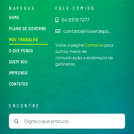
NAVEGUE
FALE COMIGO
HOME
64 9319 7277
PLANO DE GOVERNO
contato@rioverdepo…
MEU TRABALHO
Visite a página
Contatos
para
O QUE PENSO
outros meios de
comunicação e endereços de
QUEM SOU
gabinetes.
IMPRENSA
CONTATOS
ENCONTRE
Buscar
resultados
para: