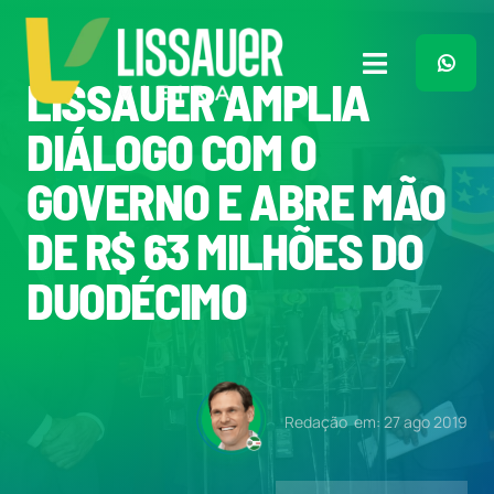
Ir
para
o
Toggle
LISSAUER AMPLIA
conteúdo
Navigation
Home
DIÁLOGO COM O
GOVERNO E ABRE MÃO
Plano de Governo
DE R$ 63 MILHÕES DO
Meu Trabalho
DUODÉCIMO
O Que Penso
Quem Sou
Redação
em: 27 ago 2019
Imprensa