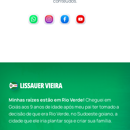
conteúdos.
Minhas raízes estão em Rio Verde!
Cheguei em
Goiás aos 9 anos de idade após meu pai ter tomado a
decisão de que era Rio Verde, no Sudoeste goiano, a
cidade que ele iria plantar soja e criar sua família.