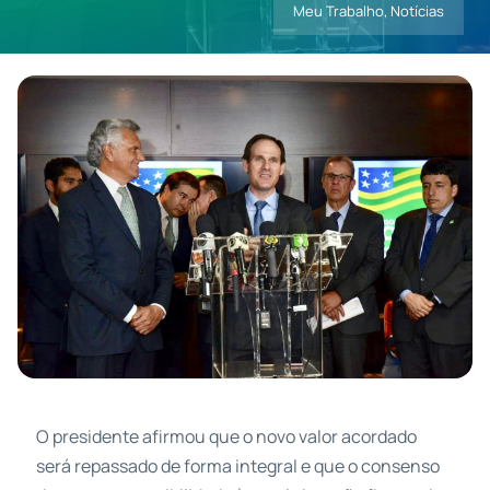
Meu Trabalho
,
Notícias
Contatos
O presidente afirmou que o novo valor acordado
será repassado de forma integral e que o consenso