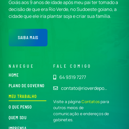
Goiás aos 9 anos de idade após meu pai ter tomado a
decisão de que era Rio Verde, no Sudoeste goiano, a
cidade que ele iria plantar soja e criar sua família.
SAIBA MAIS
NAVEGUE
FALE COMIGO
HOME
64 9319 7277
PLANO DE GOVERNO
contato@rioverdepo…
MEU TRABALHO
Visite a página
Contatos
para
O QUE PENSO
outros meios de
comunicação e endereços de
QUEM SOU
gabinetes.
IMPRENSA