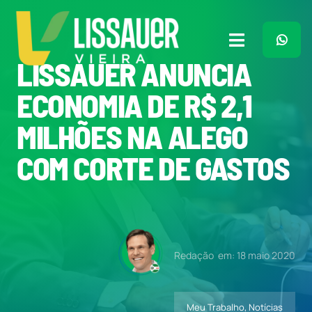
Ir
para
o
Toggle
conteúdo
LISSAUER ANUNCIA
Navigation
Home
ECONOMIA DE R$ 2,1
MILHÕES NA ALEGO
Plano de Governo
COM CORTE DE GASTOS
Meu Trabalho
O Que Penso
Redação
em: 18 maio 2020
Quem Sou
Meu Trabalho
,
Notícias
Imprensa