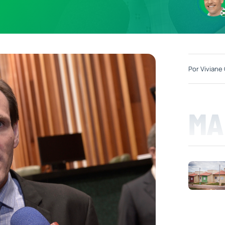
Por
Viviane 
MA