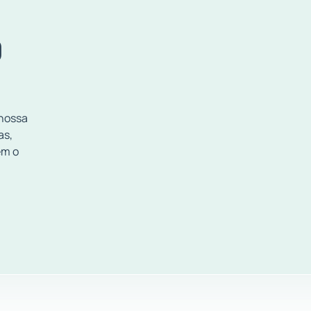
O
 nossa
as,
em o