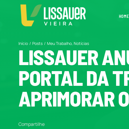
Ir
para
HOME
o
conteúdo
Início
Posts
Meu Trabalho
Notícias
LISSAUER AN
PORTAL DA T
APRIMORAR O
Compartilhe