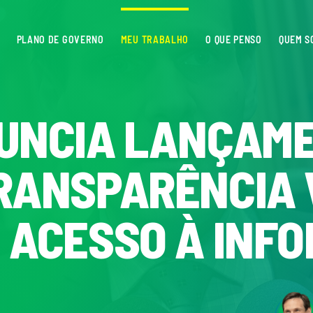
PLANO DE GOVERNO
MEU TRABALHO
O QUE PENSO
QUEM S
UNCIA LANÇAME
RANSPARÊNCIA 
 ACESSO À INF