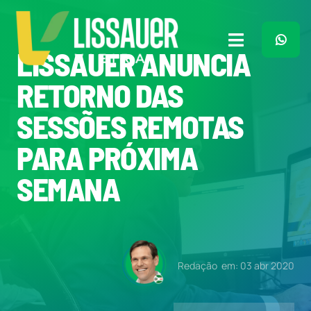
Ir
para
o
Toggle
LISSAUER ANUNCIA
conteúdo
Navigation
Home
RETORNO DAS
SESSÕES REMOTAS
Plano de Governo
PARA PRÓXIMA
Meu Trabalho
SEMANA
O Que Penso
Quem Sou
Redação
em: 03 abr 2020
Imprensa