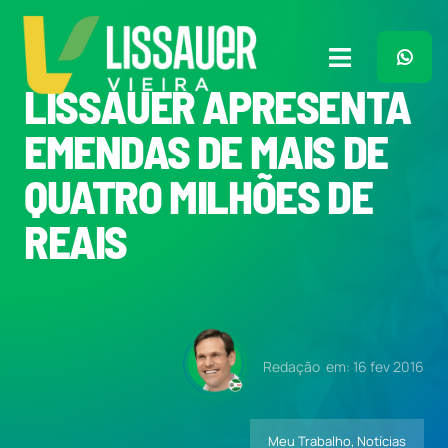
Ir
para
o
Toggle
conteúdo
LISSAUER APRESENTA
Navigation
Home
EMENDAS DE MAIS DE
QUATRO MILHÕES DE
Plano de Governo
REAIS
Meu Trabalho
O Que Penso
Redação
em: 16 fev 2016
Quem Sou
Meu Trabalho
,
Notícias
Imprensa