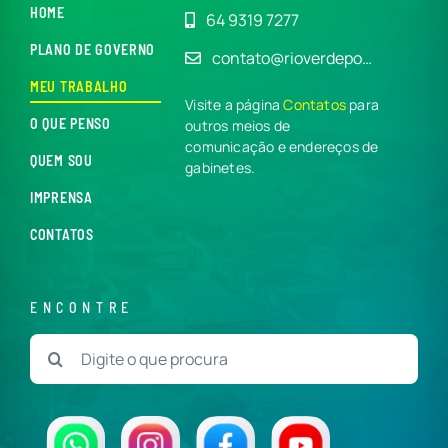
HOME
64 9319 7277
PLANO DE GOVERNO
contato@rioverdepo…
MEU TRABALHO
Visite a página
Contatos
para
O QUE PENSO
outros meios de
comunicação e endereços de
QUEM SOU
gabinetes.
IMPRENSA
CONTATOS
ENCONTRE
Buscar
resultados
para: