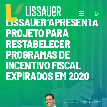
Ir
para
o
Toggle
LISSAUER APRESENTA
conteúdo
Navigation
Home
PROJETO PARA
RESTABELECER
Plano de Governo
PROGRAMAS DE
Meu Trabalho
INCENTIVO FISCAL
EXPIRADOS EM 2020
O Que Penso
Quem Sou
Redação
em: 09 dez 2021
Imprensa