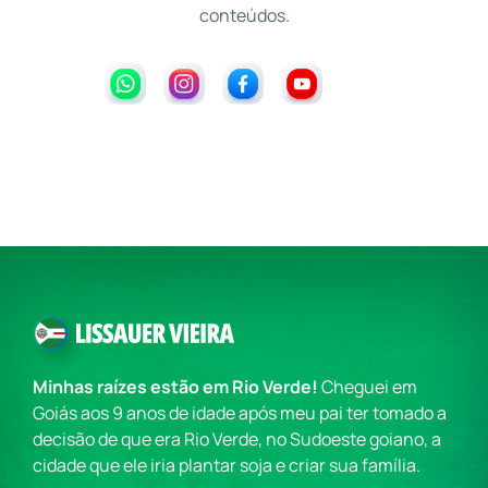
conteúdos.
Minhas raízes estão em Rio Verde!
Cheguei em
Goiás aos 9 anos de idade após meu pai ter tomado a
decisão de que era Rio Verde, no Sudoeste goiano, a
cidade que ele iria plantar soja e criar sua família.