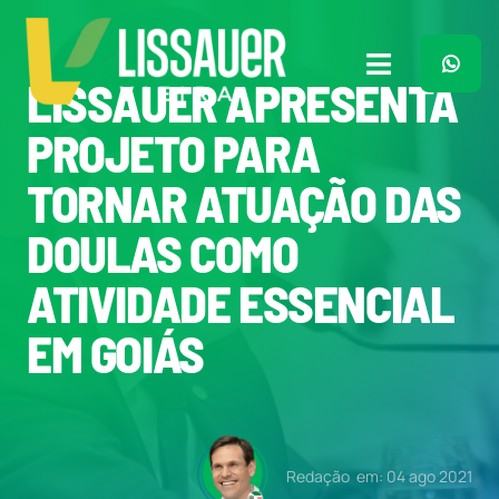
Ir
para
o
Toggle
LISSAUER APRESENTA
conteúdo
Navigation
Home
PROJETO PARA
TORNAR ATUAÇÃO DAS
Plano de Governo
DOULAS COMO
Meu Trabalho
ATIVIDADE ESSENCIAL
EM GOIÁS
O Que Penso
Quem Sou
Redação
em: 04 ago 2021
Imprensa