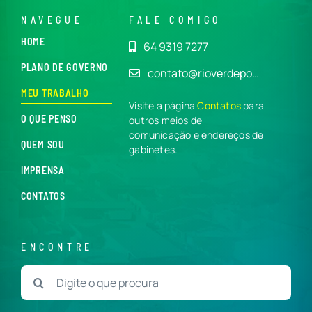
NAVEGUE
FALE COMIGO
HOME
64 9319 7277
PLANO DE GOVERNO
contato@rioverdepo…
MEU TRABALHO
Visite a página
Contatos
para
O QUE PENSO
outros meios de
comunicação e endereços de
QUEM SOU
gabinetes.
IMPRENSA
CONTATOS
ENCONTRE
Buscar
resultados
para: