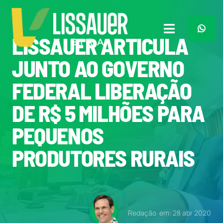
Ir
para
o
Toggle
LISSAUER ARTICULA
conteúdo
Navigation
Home
JUNTO AO GOVERNO
FEDERAL LIBERAÇÃO
Plano de Governo
DE R$ 5 MILHÕES PARA
Meu Trabalho
PEQUENOS
PRODUTORES RURAIS
O Que Penso
Quem Sou
Redação
em: 28 abr 2020
Imprensa