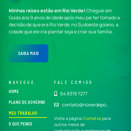
Minhas raízes estão em Rio Verde!
Cheguei em
Goiás aos 9 anos de idade após meu pai ter tomado a
decisão de que era Rio Verde, no Sudoeste goiano, a
cidade que ele iria plantar soja e criar sua família.
SAIBA MAIS
NAVEGUE
FALE COMIGO
HOME
64 9319 7277
PLANO DE GOVERNO
contato@rioverdepo…
MEU TRABALHO
Visite a página
Contatos
para
O QUE PENSO
outros meios de
comunicação e endereços de