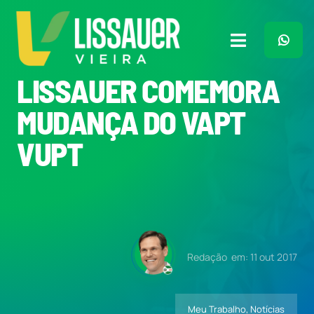
Ir
para
o
Toggle
conteúdo
Navigation
LISSAUER COMEMORA
Home
MUDANÇA DO VAPT
Plano de Governo
VUPT
Meu Trabalho
O Que Penso
Redação
em: 11 out 2017
Quem Sou
Meu Trabalho
,
Notícias
Imprensa