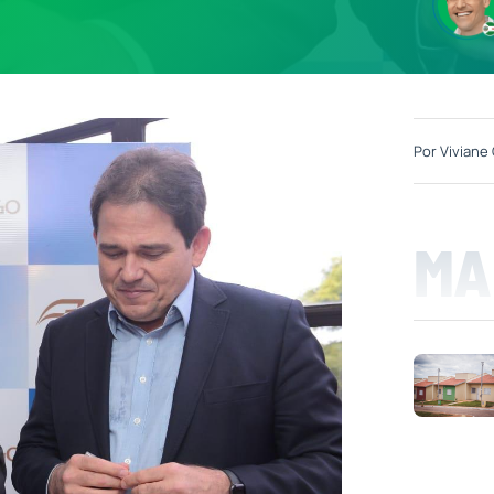
Por
Viviane 
MA