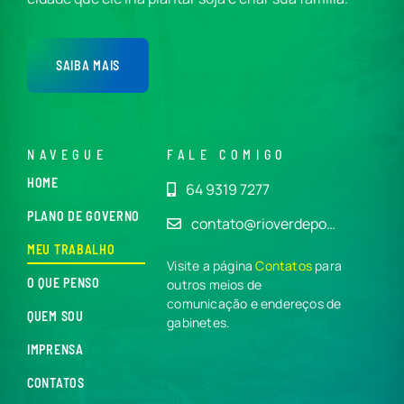
SAIBA MAIS
NAVEGUE
FALE COMIGO
HOME
64 9319 7277
PLANO DE GOVERNO
contato@rioverdepo…
MEU TRABALHO
Visite a página
Contatos
para
O QUE PENSO
outros meios de
comunicação e endereços de
QUEM SOU
gabinetes.
IMPRENSA
CONTATOS