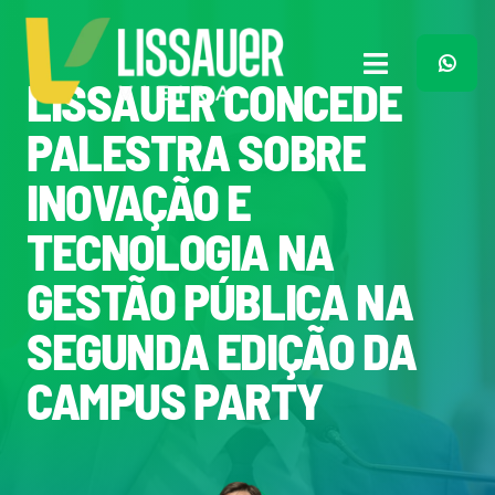
Ir
para
o
Toggle
LISSAUER CONCEDE
conteúdo
Navigation
Home
PALESTRA SOBRE
INOVAÇÃO E
Plano de Governo
TECNOLOGIA NA
Meu Trabalho
GESTÃO PÚBLICA NA
SEGUNDA EDIÇÃO DA
O Que Penso
CAMPUS PARTY
Quem Sou
Imprensa