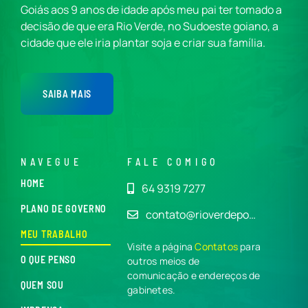
Goiás aos 9 anos de idade após meu pai ter tomado a
decisão de que era Rio Verde, no Sudoeste goiano, a
cidade que ele iria plantar soja e criar sua família.
SAIBA MAIS
NAVEGUE
FALE COMIGO
HOME
64 9319 7277
PLANO DE GOVERNO
contato@rioverdepo…
MEU TRABALHO
Visite a página
Contatos
para
O QUE PENSO
outros meios de
comunicação e endereços de
QUEM SOU
gabinetes.