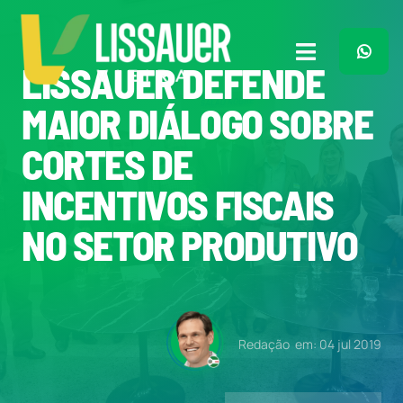
Ir
para
o
Toggle
LISSAUER DEFENDE
conteúdo
Navigation
Home
MAIOR DIÁLOGO SOBRE
CORTES DE
Plano de Governo
INCENTIVOS FISCAIS
Meu Trabalho
NO SETOR PRODUTIVO
O Que Penso
Quem Sou
Redação
em: 04 jul 2019
Imprensa