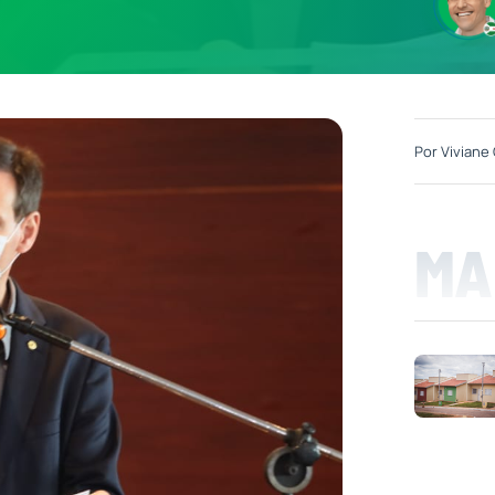
Por
Viviane 
MA