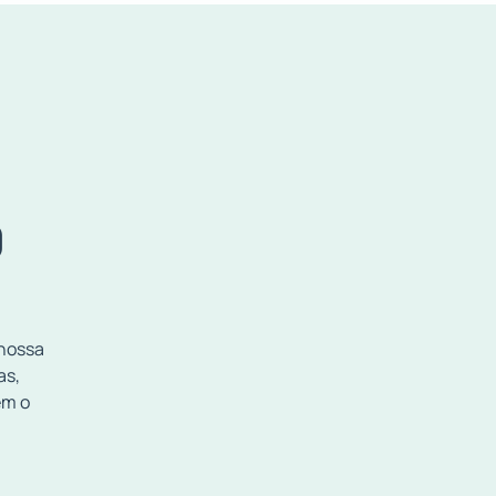
O
 nossa
as,
em o