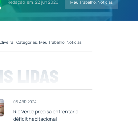
Redação
em: 22 jun 2020
Meu Trabalho
,
Notícias
Oliveira
Categorias:
Meu Trabalho
,
Notícias
IS LIDAS
05 ABR 2024
Rio Verde precisa enfrentar o
déficit habitacional