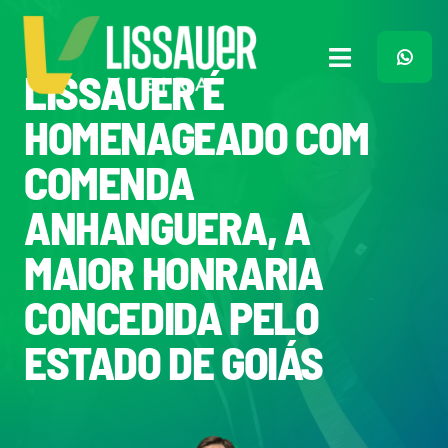
Ir
para
o
Toggle
LISSAUER É
conteúdo
Navigation
Home
HOMENAGEADO COM
COMENDA
Plano de Governo
ANHANGUERA, A
Meu Trabalho
MAIOR HONRARIA
CONCEDIDA PELO
O Que Penso
ESTADO DE GOIÁS
Quem Sou
Imprensa