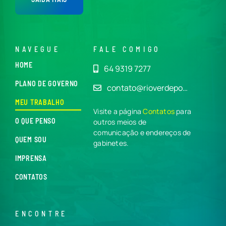
NAVEGUE
FALE COMIGO
HOME
64 9319 7277
PLANO DE GOVERNO
contato@rioverdepo…
MEU TRABALHO
Visite a página
Contatos
para
O QUE PENSO
outros meios de
comunicação e endereços de
QUEM SOU
gabinetes.
IMPRENSA
CONTATOS
ENCONTRE