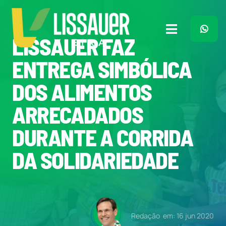
Ir
para
o
Toggle
LISSAUER FAZ
conteúdo
Navigation
Home
ENTREGA SIMBÓLICA
DOS ALIMENTOS
Plano de Governo
ARRECADADOS
Meu Trabalho
DURANTE A CORRIDA
DA SOLIDARIEDADE
O Que Penso
Quem Sou
Redação
em: 16 jun 2020
Imprensa