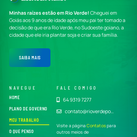
Minhas raízes estão em Rio Verde!
Cheguei em
Goiás aos 9 anos de idade após meu pai ter tomado a
decisão de que era Rio Verde, no Sudoeste goiano, a
cidade que ele iria plantar soja e criar sua família.
SAIBA MAIS
NAVEGUE
FALE COMIGO
HOME
64 9319 7277
PLANO DE GOVERNO
contato@rioverdepo…
MEU TRABALHO
Visite a página
Contatos
para
O QUE PENSO
outros meios de