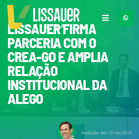
Ir
para
o
Toggle
LISSAUER FIRMA
conteúdo
Navigation
Home
PARCERIA COM O
CREA-GO E AMPLIA
Plano de Governo
RELAÇÃO
Meu Trabalho
INSTITUCIONAL DA
ALEGO
O Que Penso
Quem Sou
Redação
em: 13 nov 2019
Imprensa