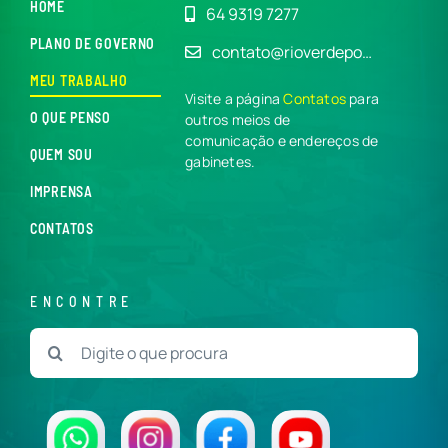
HOME
64 9319 7277
PLANO DE GOVERNO
contato@rioverdepo…
MEU TRABALHO
Visite a página
Contatos
para
O QUE PENSO
outros meios de
comunicação e endereços de
QUEM SOU
gabinetes.
IMPRENSA
CONTATOS
ENCONTRE
Buscar
resultados
para: