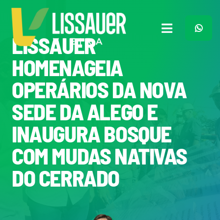
Ir
para
o
Toggle
LISSAUER
conteúdo
Navigation
Home
HOMENAGEIA
OPERÁRIOS DA NOVA
Plano de Governo
SEDE DA ALEGO E
Meu Trabalho
INAUGURA BOSQUE
COM MUDAS NATIVAS
O Que Penso
DO CERRADO
Quem Sou
Imprensa