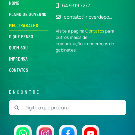
HOME
64 9319 7277
PLANO DE GOVERNO
contato@rioverdepo…
MEU TRABALHO
Visite a página
Contatos
para
O QUE PENSO
outros meios de
comunicação e endereços de
QUEM SOU
gabinetes.
IMPRENSA
CONTATOS
ENCONTRE
Buscar
resultados
para: