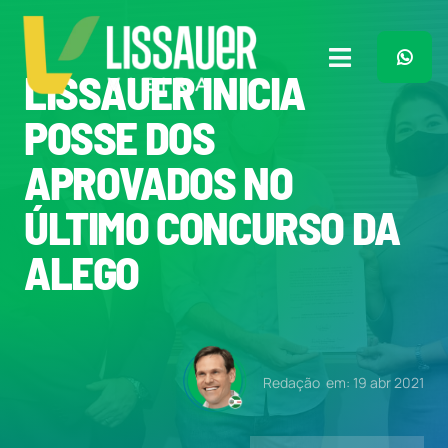
Ir
para
o
Toggle
LISSAUER INICIA
conteúdo
Navigation
Home
POSSE DOS
APROVADOS NO
Plano de Governo
ÚLTIMO CONCURSO DA
Meu Trabalho
ALEGO
O Que Penso
Quem Sou
Redação
em: 19 abr 2021
Imprensa