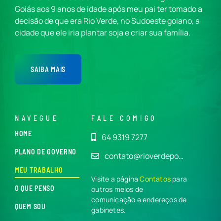
Goiás aos 9 anos de idade após meu pai ter tomado a
decisão de que era Rio Verde, no Sudoeste goiano, a
cidade que ele iria plantar soja e criar sua família.
SAIBA MAIS
NAVEGUE
FALE COMIGO
HOME
64 9319 7277
PLANO DE GOVERNO
contato@rioverdepo…
MEU TRABALHO
Visite a página
Contatos
para
O QUE PENSO
outros meios de
comunicação e endereços de
QUEM SOU
gabinetes.