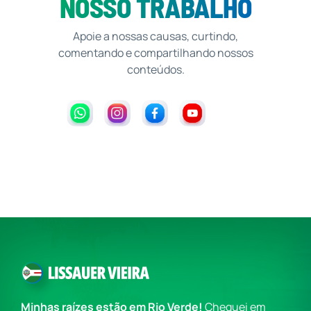
NOSSO TRABALHO
Apoie a nossas causas, curtindo,
comentando e compartilhando nossos
conteúdos.
Minhas raízes estão em Rio Verde!
Cheguei em