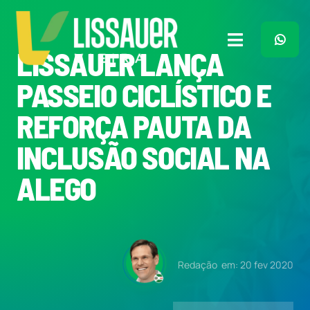
Ir
para
o
Toggle
LISSAUER LANÇA
conteúdo
Navigation
Home
PASSEIO CICLÍSTICO E
REFORÇA PAUTA DA
Plano de Governo
INCLUSÃO SOCIAL NA
Meu Trabalho
ALEGO
O Que Penso
Quem Sou
Redação
em: 20 fev 2020
Imprensa