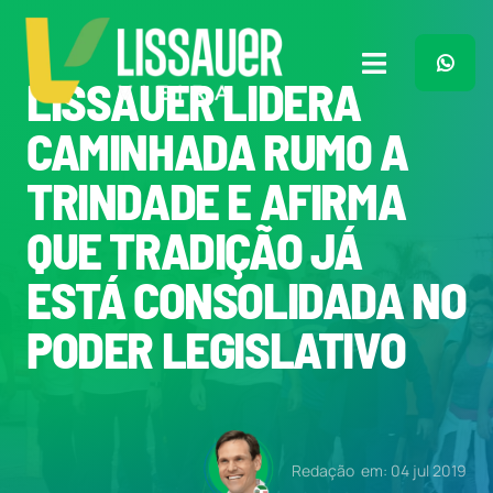
Ir
para
o
Toggle
LISSAUER LIDERA
conteúdo
Navigation
Home
CAMINHADA RUMO A
TRINDADE E AFIRMA
Plano de Governo
QUE TRADIÇÃO JÁ
Meu Trabalho
ESTÁ CONSOLIDADA NO
PODER LEGISLATIVO
O Que Penso
Quem Sou
Redação
em: 04 jul 2019
Imprensa